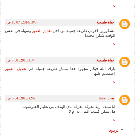
رد
حياة طبيعية
5‏/10‏/2014، 10:07 ص
مشكورين اخوتي طريقة جميلة من اجل
تعديل الصور
وسهلة في نفس
الوقت شكرا مجددا
رد
حياة طبيعية
4‏/11‏/2016، 7:50 ص
بارك الله فيكم مجهود حقا ممتاز طريقة جميلة في
تعديل الصور
اعتمدتم عليها
رد
Unknown
6‏/12‏/2016، 5:54 ص
انا مبتدء اريد معرفة معرفة ماى الهدف من تعليم الفتوشوب
هل يمكن كسب المال به ام لا
رد
الردود