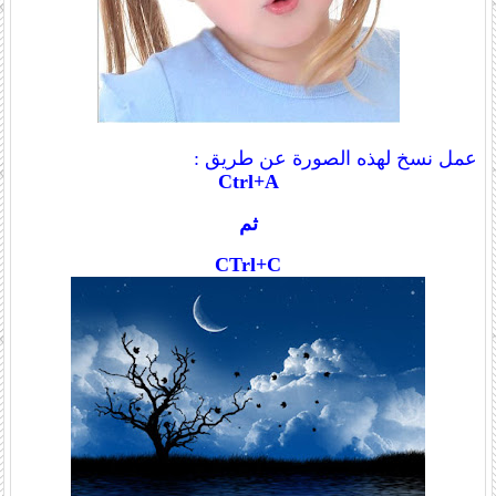
عمل نسخ لهذه الصورة عن طريق :
Ctrl+A
ثم
CTrl+C