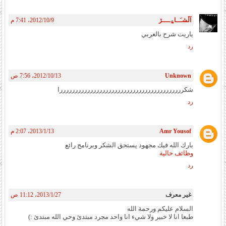
آڵشـَــا؏ــــڒ
9‏/10‏/2012، 7:41 م
ياريت شرح بالعربي
رد
Unknown
13‏/10‏/2012، 7:56 ص
شكرررررررررررررررررررررررررررررررررررررررررا
رد
Amr Yousof
13‏/1‏/2013، 2:07 م
بارك الله فيك مجهود يستحق الشكر وبرنامج رائع
وظائف خالية
رد
غير معرف
27‏/1‏/2013، 11:12 ص
السلام عليكم ورحمة الله
طبعا انا لا خبير ولا شيء انا واحد مجرد مبتدئ وحي الله مبتدئ :)