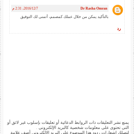
Dr Rasha Omran
7‏/12‏/2016، 2:31 م
بالتأكيد يمكن من خلال عملك كمصمم، أتمنى لك التوفيق
رد
يمنع نشر التعليقات ذات الروابط الدعائية أو تعليقات بإسلوب غير لائق أو
التى تحتوى على معلومات شخصية كالبريد الإلكترونى .
لتصلك إشعارات ردود هذا الموضوع على البريد الإلكترونى أضف علامة