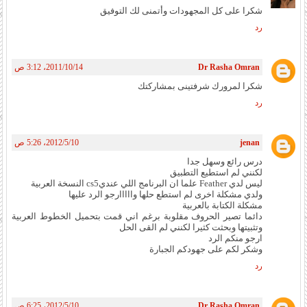
شكرا على كل المجهودات وأتمنى لك التوفيق
رد
Dr Rasha Omran
14‏/10‏/2011، 3:12 ص
شكرا لمرورك شرفتينى بمشاركتك
رد
jenan
10‏/5‏/2012، 5:26 ص
درس رائع وسهل جدا
لكنني لم استطيع التطبيق
ليس لدي Feather علما ان البرنامج اللي عنديcs5 النسخة العربية
ولدي مشكلة اخرى لم استطع حلها وااااارجو الرد عليها
مشكلة الكتابة بالعربية
دائما تصير الحروف مقلوبة برغم اني قمت بتحميل الخطوط العربية
وتثبيتها وبحثت كثيرا لكنني لم القى الحل
ارجو منكم الرد
وشكر لكم على جهودكم الجبارة
رد
Dr Rasha Omran
10‏/5‏/2012، 6:25 ص