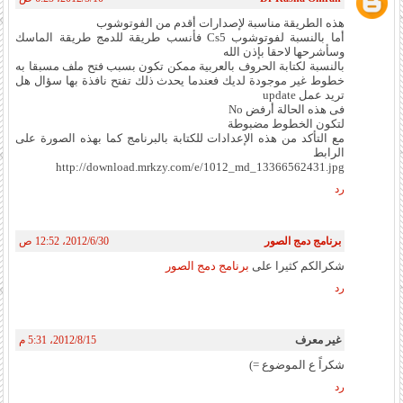
هذه الطريقة مناسبة لإصدارات أقدم من الفوتوشوب
أما بالنسبة لفوتوشوب Cs5 فأنسب طريقة للدمج طريقة الماسك
وسأشرحها لاحقا بإذن الله
بالنسبة لكتابة الحروف بالعربية ممكن تكون بسبب فتح ملف مسبقا به
خطوط غير موجودة لديك فعندما يحدث ذلك تفتح نافذة بها سؤال هل
تريد عمل update
فى هذه الحالة أرفض No
لتكون الخطوط مضبوطة
مع التأكد من هذه الإعدادات للكتابة بالبرنامج كما بهذه الصورة على
الرابط
http://download.mrkzy.com/e/1012_md_13366562431.jpg
رد
برنامج دمج الصور
30‏/6‏/2012، 12:52 ص
شكرالكم كثيرا على
برنامج دمج الصور
رد
غير معرف
15‏/8‏/2012، 5:31 م
شكراً ع الموضوع =)
رد