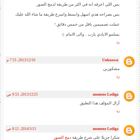
بس اللي اعرفه انه في اكثر من طريقة لدمج الصور
بس بصراحه هذي اسهل وابسط واسرع طريقة ما شاء الله عليك
عملت تصميمين باقل من خمس دقائق !
يسلمو الايادي يارب .. والى الامام :)
رد
Unknown
10‏/12‏/2013، 7:53 م
مشكورين
رد
momene Lodiga
25‏/12‏/2013، 9:53 ص
أزال المؤلف هذا التعليق.
رد
momene Lodiga
13‏/3‏/2014، 8:12 ص
شكرا جزيلا على شرح طريقة
دمج الصور