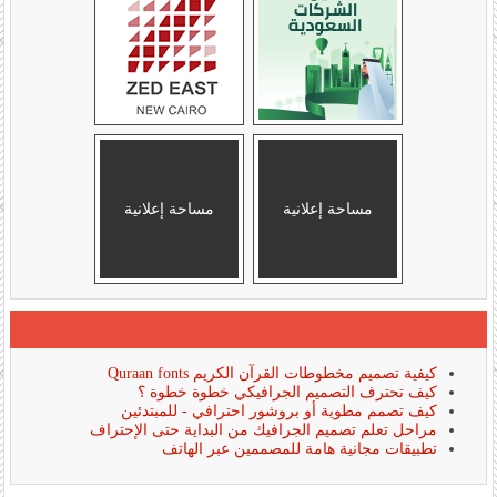
مساحة إعلانية
مساحة إعلانية
كيفية تصميم مخطوطات القرآن الكريم Quraan fonts
كيف تحترف التصميم الجرافيكي خطوة خطوة ؟
كيف تصمم مطوية أو بروشور احترافي - للمبتدئين
مراحل تعلم تصميم الجرافيك من البداية حتى الإحتراف
تطبيقات مجانية هامة للمصممين عبر الهاتف