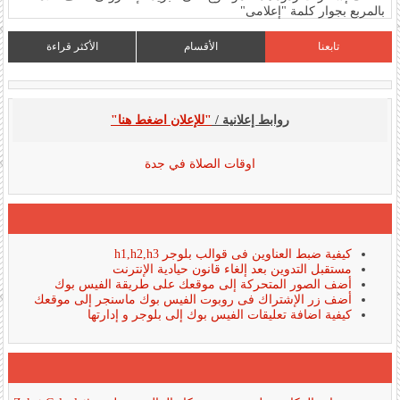
بالمربع بجوار كلمة "إعلامى"
تابعنا
الأقسام
الأكثر قراءة
روابط إعلانية /
"للإعلان اضغط هنا"
اوقات الصلاة في جدة
كيفية ضبط العناوين فى قوالب بلوجر h1,h2,h3
مستقبل التدوين بعد إلغاء قانون حيادية الإنترنت
أضف الصور المتحركة إلى موقعك على طريقة الفيس بوك
أضف زر الإشتراك فى روبوت الفيس بوك ماسنجر إلى موقعك
كيفية اضافة تعليقات الفيس بوك إلى بلوجر و إدارتها