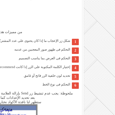
من مميزات هذه 
شكل زر الإعجاب ما إذا كان يحتوى على عدد المشترك
التحكم فى ظهور صور المعجبين من عدمه
التحكم فى العرض بما يناسب التصميم
إختيار الكلمة المكتوبة على الزر إذا كانت Recommend أو Like
تحديد لون خلفية الزر فاتح أو غامق
التحكم فى نوع الخط
ملحوظة: يجب عدم تنشيط زر Send بإزالة العلامة بجواره لأن هذا الزر يعمل بكود XFBML فقط ولن يعطينا كود iframe
بعد تحديد الإعدادات كما سبق نضغط  Code
ستظهر لنا نافذة الأكواد نختار تبويب IFRAME وننسخ الكود ا