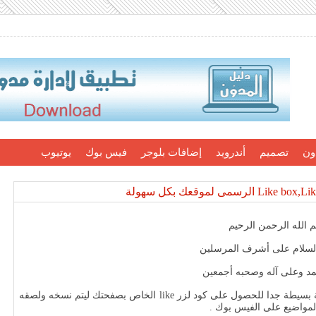
ون
تصميم
أندرويد
إضافات بلوجر
فيس بوك
يوتيوب
 الله الرحمن الرحيم
السلام على أشرف المرسلين
مد وعلى آله وصحبه أجمعين
وفر لنا مطوروا الفيس بوك facebook developers طريقة بسيطة جدا للحصول على كود لزر like الخاص بصفحتك ليتم نسخه ولصقه
لمواضيع على الفيس بوك .