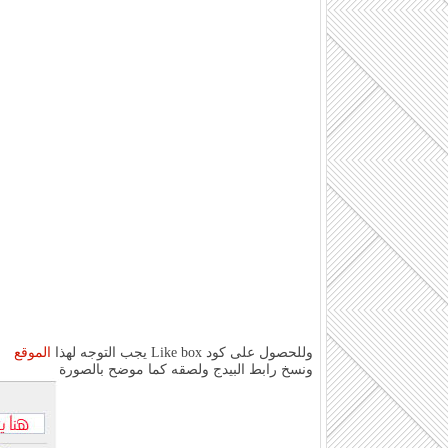
وللحصول على كود Like box يجب التوجه لهذا
الموقع
ونسخ رابط البيدج ولصقه كما موضح بالصورة