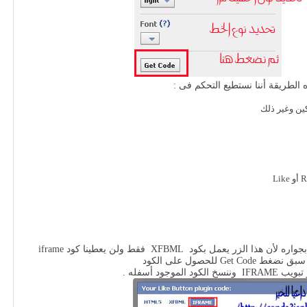
الطريقة أننا نستطيع التحكم فى :
ين وغير ذلك
Get للحصول على الكود
لموجود أسفله .