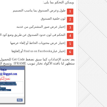
ويمكن التحكم بما يلى:
طول وعرض الصندوق بما يناسب التصميم
لون خلفية الصندوق
إختيار عرض صور المشتركين من عدمه
التحكم فى لون حدود الصندوق عن طريق وضع كود الل
إختيار عرض محتويات الحائط أو إلغاء عرضها
إختيار عبارةFind us on Facebook أو إلغاؤها
بعد تحديد الإعدادات كما سبق نضغط Get Code للحصول على الكود
ستظهر لنا نافذة الأكواد نختار تبويب IFRAME وننسخ الكود الموجود أسفله .