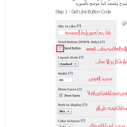
بيدج ولصقه كما موضح بالصورة