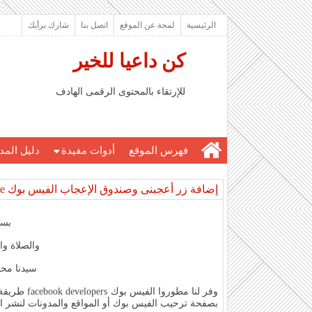
الرئيسية
لمحة عن الموقع
اتصل بنا
شارك برأيك
كن داعيا للخير
للإرتقاء بالمحتوى الرقمى الهادف
فهرس الموقع
أدوات مفيدة
دليل المد
إضافة زر أعجبنى وصندوق الإعجاب الفيس بوك Like box,Like الرسمى لموقعك بكل سهولة
بسم
والصلاة و
سيدنا مح
بصفحة ترحيب الفيس بوك أو المواقع والمدونات لنشر ا