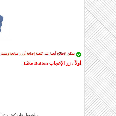
يمكن الإطلاع أيضا على
كيفية إضافة أزرار متابعة ومشا
أولاً : زر الإعجاب Like Button
وللحصول على كود زر like عليك بالتوجه إلى هذا الرابط من