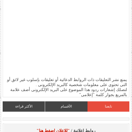
يمنع نشر التعليقات ذات الروابط الدعائية أو تعليقات بإسلوب غير لائق أو
التى تحتوى على معلومات شخصية كالبريد الإلكترونى .
لتصلك إشعارات ردود هذا الموضوع على البريد الإلكترونى أضف علامة
بالمربع بجوار كلمة "إعلامى"
تابعنا
الأقسام
الأكثر قراءة
روابط إعلانية /
"للإعلان اضغط هنا"