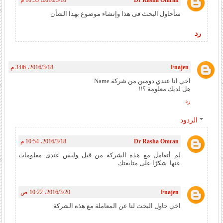
سأحاول البحث فى هذا وإنشاء موضوع بهذا الشأن
رد
Fnajen
18‏/3‏/2016، 3:06 م
اخي انا عندي دومين من شركة Name
هل لديك معلومة ؟!!
رد
الردود
Dr Rasha Omran
18‏/3‏/2016، 10:54 م
لم أتعامل مع هذه الشركة من قبل وليس عندى معلومات
عنها..شكرًا على متابعتك
Fnajen
20‏/3‏/2016، 10:22 ص
اخي حاول البحث لنا عن المعاملة مع هذه الشركة