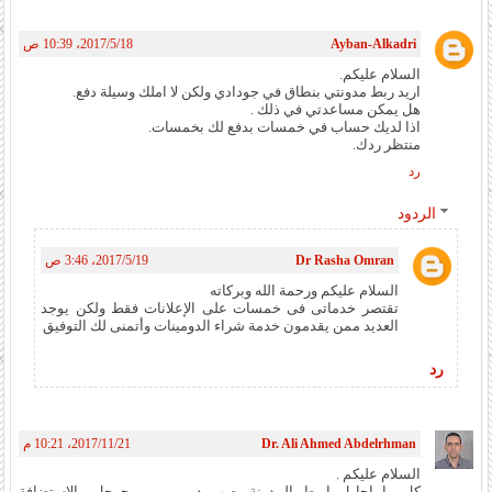
Ayban-Alkadri
18‏/5‏/2017، 10:39 ص
السلام عليكم.
اريد ربط مدونتي بنطاق في جودادي ولكن لا املك وسيلة دفع.
هل يمكن مساعدتي في ذلك .
اذا لديك حساب في خمسات بدفع لك بخمسات.
منتظر ردك.
رد
الردود
Dr Rasha Omran
19‏/5‏/2017، 3:46 ص
السلام عليكم ورحمة الله وبركاته
تقتصر خدماتى فى خمسات على الإعلانات فقط ولكن يوجد
العديد ممن يقدمون خدمة شراء الدومينات وأتمنى لك التوفيق
رد
Dr. Ali Ahmed Abdelrhman
21‏/11‏/2017، 10:21 م
السلام عليكم .
كل ما احاول اربط المدونة بصب دومين من جوجل والاستضافة