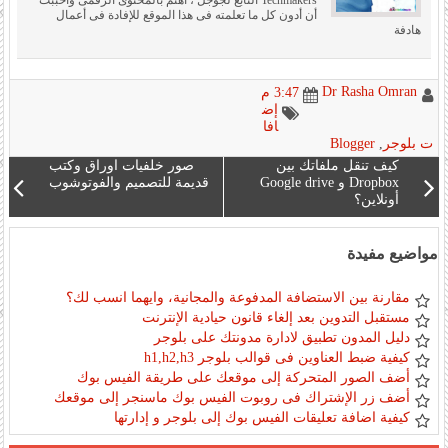
أن أدون كل ما تعلمته فى هذا الموقع للإفادة فى أعمال
هادفة
Dr Rasha Omran
3:47 م
إض
افا
ت بلوجر
,
Blogger
كيف تنقل ملفاتك بين
صور خلفيات اوراق وكتب
Dropbox و Google drive
قديمة للتصميم والفوتوشوب
أونلاين؟
مواضيع مفيدة
مقارنة بين الاستضافة المدفوعة والمجانية، وايهما انسب لك؟
مستقبل التدوين بعد إلغاء قانون حيادية الإنترنت
دليل المدون تطبيق لادارة مدونتك على بلوجر
كيفية ضبط العناوين فى قوالب بلوجر h1,h2,h3
أضف الصور المتحركة إلى موقعك على طريقة الفيس بوك
أضف زر الإشتراك فى روبوت الفيس بوك ماسنجر إلى موقعك
كيفية اضافة تعليقات الفيس بوك إلى بلوجر و إدارتها