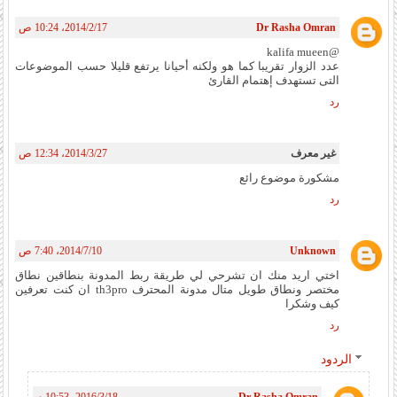
Dr Rasha Omran
17‏/2‏/2014، 10:24 ص
@kalifa mueen
عدد الزوار تقريبا كما هو ولكنه أحيانا يرتفع قليلا حسب الموضوعات
التى تستهدف إهتمام القارئ
رد
غير معرف
27‏/3‏/2014، 12:34 ص
مشكورة موضوع رائع
رد
Unknown
10‏/7‏/2014، 7:40 ص
اختي اريد منك ان تشرحي لي طريقة ربط المدونة بنطاقين نطاق
مختصر ونطاق طويل متال مدونة المحترف th3pro ان كنت تعرفين
كيف وشكرا
رد
الردود
Dr Rasha Omran
18‏/3‏/2016، 10:53 م