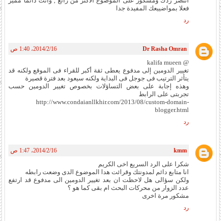
انتضر ردك ومشكور على الموضوع الاكثر من رائع , وانت دائما مميز
فعلا بمواضييعك المفيدة جدا
رد
Dr Rasha Omran
16‏/2‏/2014، 1:40 ص
@ kalifa mueen
تغيير الدومين إلى مدفوع يعطى ثقة أكبر للقراء فى الموقع ولكنه قد
يتأثر الترتيب فى جوجل فى البداية ولكنه سيعود بعد فترة قصيرة
وهذه إجابة على بعض التساؤلات بخصوص تغيير الدومين حسب
تجربتى على الرابط
http://www.condaianllkhir.com/2013/08/custom-domain-
blogger.html
رد
kmm
16‏/2‏/2014، 1:47 ص
شكرا على الرد السريع اخى الكريم
انا متابع دائم لمدونتك وقرائت هدا الموضوع الدى وضعت رابطه
ولكن سؤالى هل لاحظت ان بعد تغيير الدومين الى مدفوع قد ارتفع
عدد الزوار من محركات البحث ام بقى كما هو ؟
مشكور مرة اخرى
رد