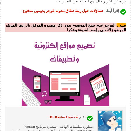
،ويمكن تكرار ذلك مع العديد من المدونات .
إقرأ أيضًا :
تساؤلات حول ربط نطاق مدونة بلوجر بدومين مدفوع
تنبيه :
المرجو عدم نسخ الموضوع بدون ذكر مصدره المرفق
بالرابط
المباشر
للموضوع الأصلي و
إسم المدونة
وشكرا
بقلم
Dr.Rasha Omran
مطورة تطبيقات الهاتف ، سفيرة ببرنامج Women
Techmakers التابع لجوجل ، أهتم بالمحتوى الرقمى وأحببت