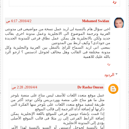
رد
Mohamed Swidan
2‏/4‏/2016، 6:17 ص
اخى سؤال هام بالنسبة لى اريد عمل نسخة من مواضيعى فى مدونتى
العربية وترجمة الموضوع الى الانجليزية وعمل مدونة اخرى بقالب
جديد ولكن بالانجليزية هل يمكن عمل نطاق فرعى للمدونة الجديدة
من جودادى؟ وكيف اربط بين المدونتين
بمعنى انى اريد السماح للزائ بالتنقل بين العربية والنجليزية وكل
مدونة مختلفة فى القالب وهل مخالف لجوجل ادسنس ؟ ارجو الرد
بالله عليك للاهمية
رد
الردود
Dr Rasha Omran
4‏/4‏/2016، 2:28 ص
عمل موقع متعدد اللغات للأسف ليس متاح على منصة بلوجر
مثل ما هو متاح على منصة ووردبريس ولكن توجد أكثر من
طريقة لتنفيذ موقع متعدد اللغات على بلوجر منها الفكرة التى
ذكرتها أو إضافة أداة الترجمة إلى قالب الموقع.
إذا قمت بإنشاء دومين فرعى للموقع باللغة الإنجليزية يمكن
إضافة الرابط الفرعى إلى زر مثلا فى قالب الموقع الأصلى
يؤدى إلى المدونة الانجليزية
أما بالنسبة لجوجل أدسنس أو السيو بالنسبة لهذا الأمر