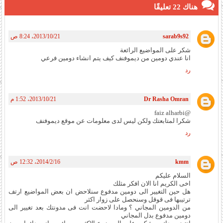
هناك 22 تعليقًا
sarab9s92
21‏/10‏/2013، 8:24 ص
شكر على المواضيع الرائعة
انا عندي دومين من ديموفنف كيف يتم انشاء دومين فرعي
رد
Dr Rasha Omran
21‏/10‏/2013، 1:52 م
@faiz alharbi
شكرا لمتابعتك ولكن ليس لدى معلومات عن موقع ديموفنف
رد
kmm
16‏/2‏/2014، 12:32 ص
السلام عليكم
اخى الكريم انا الان افكر مثلك
هل حين التغيير الى دومين مدفوع سنلاحض ان بعض المواضيع ارتف
ترتيبها فى قوقل وسنحصل على زوار اكثر
من الدومين المجاني ؟ ومادا لاحضت انت فى مدونتك بعد تغيير الى
دومين مدفوع بدل المجاني