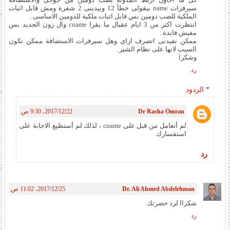
سيرفرات name بيقولى خطأ 12 وبيدينى 2 شفرة ومش قابل اثبات
الملكية للصب دومين بس قابل اثبات ملكية للدومين الاساسى .
انتظرت اكتر من 3 ايام عقبال ما يقرا cname وال زون الجديد بس
مفيش فايدة .
ممكن تفيدنى اتصرف ازاى وهل سيرفرات الاستضافة ممكن تكون
السبب لانها على نظام الشير .
وشكرا
رد
الردود
Dr Rasha Omran
22‏/12‏/2017، 9:30 ص
لم أتعامل من قبل على cname ، لذلك لم أستطيع الاجابة على
استفسارك
رد
Dr. Ali Ahmed Abdelrhman
25‏/12‏/2017، 11:02 ص
شكراا لرد حضرتك
رد