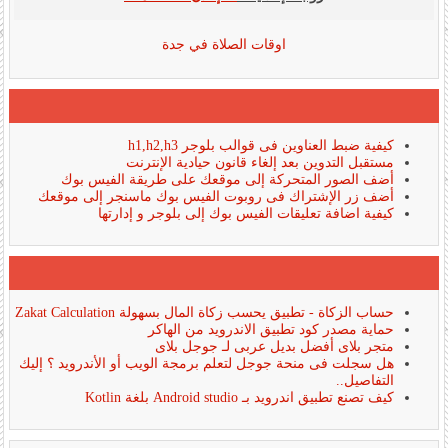
اوقات الصلاة في جدة
كيفية ضبط العناوين فى قوالب بلوجر h1,h2,h3
مستقبل التدوين بعد إلغاء قانون حيادية الإنترنت
أضف الصور المتحركة إلى موقعك على طريقة الفيس بوك
أضف زر الإشتراك فى روبوت الفيس بوك ماسنجر إلى موقعك
كيفية اضافة تعليقات الفيس بوك إلى بلوجر و إدارتها
حساب الزكاة - تطبيق يحسب زكاة المال بسهولة Zakat Calculation
حماية مصدر كود تطبيق الاندرويد من الهاكر
متجر بلاى أفضل بديل عربى لـ جوجل بلاى
هل سجلت فى منحة جوجل لتعلم برمجة الويب أو الأندرويد ؟ إليك
التفاصيل..
كيف تصنع تطبيق اندرويد بـ Android studio بلغة Kotlin