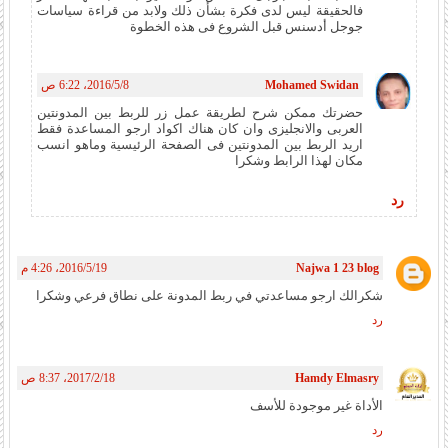
فالحقيقة ليس لدى فكرة بشأن ذلك ولابد من قراءة سياسات
جوجل أدسنس قبل الشروع فى هذه الخطوة
Mohamed Swidan
8‏/5‏/2016، 6:22 ص
حضرتك ممكن شرح لطريقة عمل زر للربط بين المدونتين
العربى والانجليزى وان كان هناك اكواد ارجو المساعدة فقط
اريد الربط بين المدونتين فى الصفحة الرئيسية وماهو انسب
مكان لهذا الرابط وشكرا
رد
Najwa 1 23 blog
19‏/5‏/2016، 4:26 م
شكرالك ارجو مساعدتي في ربط المدونة على نطاق فرعي وشكرا
رد
Hamdy Elmasry
18‏/2‏/2017، 8:37 ص
الأداة غير موجودة للأسف
رد