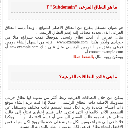
ما هو النطاق الفرعى "Subdomain" ؟
هو عنوان مستقل يتفرع من النطاق الأصلى للموقع ، ويبدأ بإسم النطاق
الفرعى الذى تحدده مضاف إليه إسم النطاق الرئيسى.
مثال: نفرض أن لديك نطاق رئيسى لموقعك قمت بشراؤه مثلا من
جودادى وليكن هكذا www.example.com فإنه من السهل إنشاء دومين
فرعى منبثق من الدومين الرئيسى مثال على ذلك new.example.com أو
contact.example.com أو.......
ويمكن رؤية مثال
بالضغط هنـااا
ما هى فائدة النطاقات الفرعية؟
يمكن من خلال النطاقات الفرعية ربط أكثر من مدونة لها نطاق فرعى
بمدونتك الأصلية ذات النطاق الرئيسى ، فمثلا إذا كنت تريد إنشاء موقع
ذات أقسام متعددة وتريد لكل قسم تصميم قالب مختلف ومستقل عن
التصميم الآخر كالمواقع التى تحتوى على قسم إخبارى تحتاج إلى قالب
يختلف عن تصميم قالب القسم الرياضى أو قسم الإقتصاد أو........وهكذا
فلا داعى إلى شراء دومين لكل مدونة على حدة والترويج لكل منها ، فمن
الأفضل إنشاء نطاق فرعى لكل مدونة وربطها بالمدونة الرئيسية.