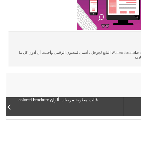
مطورة تطبيقات الهاتف ، سفيرة ببرنامج Women Techmakers التابع لجوجل ، أهتم بالمحتوى الرقمى وأحببت أن أدون كل ما
دفة
قالب مطوية مربعات ألوان colored brochure