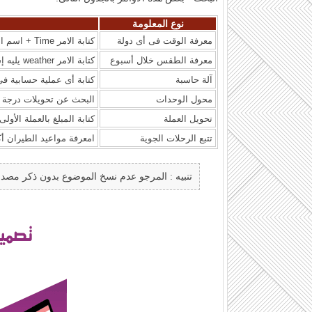
نوع المعلومة
معرفة الوقت فى أى دولة
كتابة الامر Time + اسم المدينة التي تود معرفة الوقت بها .
معرفة الطقس خلال أسبوع
كتابة الامر weather يليه إسم المدينة
آلة حاسبة
كتابة أى عملية حسابية فى
محول الوحدات
البحث عن تحويلات درجة ال
تحويل العملة
كتابة المبلغ بالعملة الأولى ثم to العملة ا
تتبع الرحلات الجوية
امعرفة مواعيد الطيران أ
تنبيه : المرجو عدم نسخ الموضوع بدون ذكر مصدر