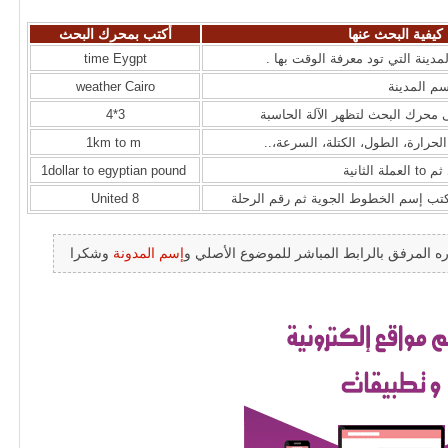
كيفية البحث عنها
أكتب بمحرك البحث
time Eygpt
weather Cairo
 محرك البحث لتظهر الآلة الحاسبة
3*4
حرارة، الطول، الكتلة، السرعة،..
1km to m
لثانية
1dollar to egyptian pound
كتب إسم الخطوط الجوية ثم رقم الرحلة
United 8
ه المرفق بالرابط المباشر للموضوع الأصلي و
إسم المدونة
وشكرا