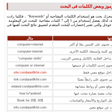
لرموز وبعض الكلمات فى البحث
الشئ الأساسى للحصول على المعلومة من خلال أى محرك بحث هو إستخدام الكلمات المفتاحية أو "Keywords" ، فكلما زادت
 إلى 7 كلمات مفتاحية للبحث عن المعلومة.
جوجل والتى تعتبر إختصارات للبحث المتقدم لتضييق نتائج البحث أهمها فى
تها
مثال
حتوى على كلمتين معًا أو أكثر
computer+internet
 كلمة وإستبعاد الكلمة الأخرى
computer-internet
داخل العلامة بالكامل وبنفس الترتيب
"computer skills"
حوي إحدى الكلمات أو جميعها
computer or internet
اخل موقع معين فقط
site:condaianllkhir.com
 تحتوي على رابطاً معينًا
link:condaianllkhir.com
وقع معين أو روابط مشابهة
related:condaianllkhir.com
لمات معينة بعبارة تبحث عنها
how to*android
 التواريخ والأسعار والقياسات.
Book for 20$..50$
ت عن موقع معين
info:condaianllkhir.com