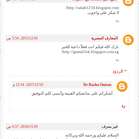
http://salah1234.blogspot.com/
لا شكر على واجوب
رد
المعارف المصرية
16‏/12‏/2015، 5:54 ص
بارك الله فيكم انت فعلاً داعية للخير
http://gamal3ok.blogspot.com.eg/
رد
الردود
Dr Rasha Omran
16‏/12‏/2015، 12:34 م
أشكركم على متابعتكم القيمة وأتمنى لكم التوفيق
رد
غير معرف
10‏/11‏/2016، 6:57 ص
السلام عليكم ورحمه الله وبركاته