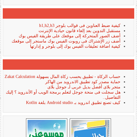
كيفية ضبط العناوين فى قوالب بلوجر h1,h2,h3
مستقبل التدوين بعد إلغاء قانون حيادية الإنترنت
أضف الصور المتحركة إلى موقعك على طريقة الفيس بوك
أضف زر الإشتراك فى روبوت الفيس بوك ماسنجر إلى موقعك
كيفية اضافة تعليقات الفيس بوك إلى بلوجر و إدارتها
حساب الزكاة - تطبيق يحسب زكاة المال بسهولة Zakat Calculation
حماية مصدر كود تطبيق الاندرويد من الهاكر
متجر بلاى أفضل بديل عربى لـ جوجل بلاى
هل سجلت فى منحة جوجل لتعلم برمجة الويب أو الأندرويد ؟ إليك
التفاصيل..
كيف تصنع تطبيق اندرويد بـ Android studio بلغة Kotlin