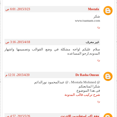
Mostafa
23‏/3‏/2015، 6:01 ص
شكر
www.tsamam.com
رد
غير معرف
18‏/4‏/2015، 3:16 ص
سلام عليكم اواجه مشكلة في وضع القوالب وتصميمها واشهار
المدونه,ارجو المساعده
رد
Dr Rasha Omran
20‏/4‏/2015، 12:31 م
@ Mostafa Mohmed ، @ عبدالمحمود نورالدائم
شكرا لمتابعتكم
فى هذا الموضوع
شرح تركيب قالب المدونة
رد
حقق اكبر استفاده من الانترنت
26‏/5‏/2015، 4:57 ص