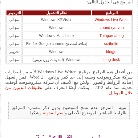
البرامج فى الجدول التالى:
البرنامج
نظام التشغيل
الترخيص
Windows Live Writer
Windows XP,Vista
مجانى
zound ryraven
Windows
مجانى
Thingamablog
Windows, Mac, Linux
مجانى
scribefire
إضافة لمتصفح Firefox,Google chrome
مجانى
blogjet
Windows
تجريبى
blog desk
Windows (لمدونات ووردبريس)
مجانى
من أفضل هذه البرامج: برنامج Windows Live Writer لأنه من إصدارات
شركة ميكروسوفت ويشبه إلى حد كبير برنامج الـ Word، فمن السهل
إضافة الروابط والصور ، ولكن مع الأسف أن شركة ميكروسوفت أوقفت
تحديثه منذ عام 2012 ، يمكنك أيضًا التعرف على
تطبيقات التدوين من
خلال الموبايل
تنبيه : المرجو عدم نسخ الموضوع بدون ذكر مصدره المرفق
بالرابط المباشر للموضوع الأصلي و
إسم المدونة
وشكرا