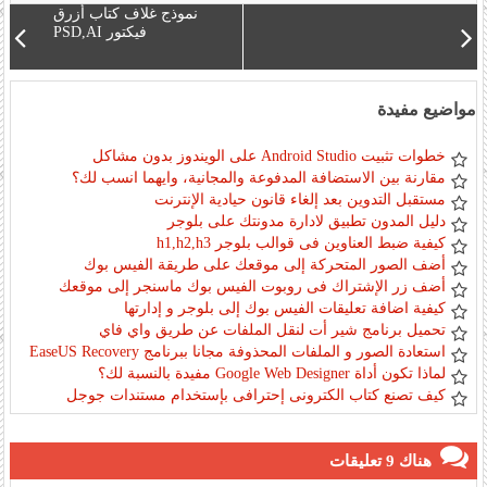
نموذج غلاف كتاب أزرق
فيكتور PSD,AI
مواضيع مفيدة
خطوات تثبيت Android Studio على الويندوز بدون مشاكل
مقارنة بين الاستضافة المدفوعة والمجانية، وايهما انسب لك؟
مستقبل التدوين بعد إلغاء قانون حيادية الإنترنت
دليل المدون تطبيق لادارة مدونتك على بلوجر
كيفية ضبط العناوين فى قوالب بلوجر h1,h2,h3
أضف الصور المتحركة إلى موقعك على طريقة الفيس بوك
أضف زر الإشتراك فى روبوت الفيس بوك ماسنجر إلى موقعك
كيفية اضافة تعليقات الفيس بوك إلى بلوجر و إدارتها
تحميل برنامج شير أت لنقل الملفات عن طريق واي فاي
استعادة الصور و الملفات المحذوفة مجانا ببرنامج EaseUS Recovery
لماذا تكون أداة Google Web Designer مفيدة بالنسبة لك؟
كيف تصنع كتاب الكترونى إحترافى بإستخدام مستندات جوجل
هناك 9 تعليقات