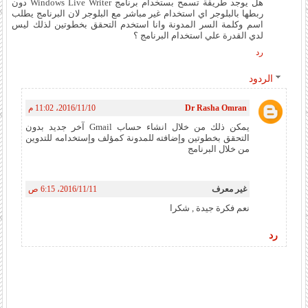
هل يوجد طريقة تسمح بستخدام برنامج Windows Live Writer دون
ربطها بالبلوجر اي استخدام غير مباشر مع البلوجر لان البرنامج يطلب
اسم وكلمة السر المدونة وانا استخدم التحقق بخطوتين لذلك ليس
لدي القدرة علي استخدام البرنامج ؟
رد
الردود
Dr Rasha Omran
10‏/11‏/2016، 11:02 م
يمكن ذلك من خلال انشاء حساب Gmail آخر جديد بدون
التحقق بخطوتين وإضافته للمدونة كمؤلف وإستخدامه للتدوين
من خلال البرنامج
غير معرف
11‏/11‏/2016، 6:15 ص
نعم فكرة جيدة , شكرا
رد