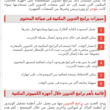
لذا يمكن إستبدال ذلك ببرامج التدوين المتخصصة على أجهزة الحاسب
المكتبى التى تشبه إلى حد كبير منصات التدوين التى تستخدمها سواء
كانت
بلوجر
أو ووردبريس وغيرها من المنصات الشهيرة.
مميزات برامج التدوين المكتبية فى صياغة المحتوى
تعمل كمسودة لكتابة أفكارك وترتيبها ومعاينتها قبل نشرها.
يمكن العمل فى حالة عدم وجود إتصال بشبكة الإنترنت.
إختصار الوقت أثناء إستخدام البرامج المكتبية فى التدوين بالمقارنة
بالتدوين مباشرة على الإنترنت حيث لاداعى للإنتظار لتحميل الصفحة
خصوصًا عند بطء إتصال الإنترنت.
أهم ما يميز هذه البرامج هو وجود أدوات إضافية لتنسيق المحتوى
لاتوجد على منصة الإنترنت .
يمكن الإحتفاظ بنسخة إضافية من الموضوعات على جهازك.
سهولة متابعة أكثر من مدونة فى نفس الوقت.
قائمة بأهم برامج التدوين خلال أجهزة الكمبيوتر المكتبية
يوجد العديد من
برامج التدوين
منها من يعمل على أنظمة تشغيل الويندوز
أو أنظمة الماك أو لينوكس وأخرى يعمل من خلال المتصفح ، أهم هذه