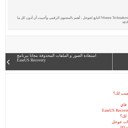
مطورة تطبيقات الهاتف ، سفيرة ببرنامج Women Techmakers التابع لجوجل ، أهتم بالمحتوى الرقمى وأحببت أن أدون كل ما
دفة
استعادة الصور و الملفات المحذوفة مجانا ببرنامج
EaseUS Recovery
انسب لك؟
 فاي
دات جوجل