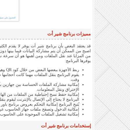
مميزات برنامج شير أت
قد يعتقد البعض بأن برنامج شير أت يوفر لا يقدم الكث
اصبح من الممكن أن يتم مشاركة البيانات فيما بينها دون
يوفرها البرنامج:
ربط الأجهزة ببعضها البعض من خلال كود QR وهوما يجعل من عملية نقل الملفات آمنة وسريعة.
يقوم البرنامج بنقل الملفات مهما كانت أحجامها
وقت.
إمكانية مشاركة الملفات الحساسة بين جهازين ب
الإختراق ونقل المعلومات.
إمكانية حفظ نسخ إحتياطية من الملفات من اله
البرنامج لا يحتاج إلى الإتصال بالإنترنت ليقوم بنق
يُتيح البرنامج إمكانية التحكم بعروض برنامج باور
إمكانية الدخول وتصفح ملفات جهاز الحاسوب عن 
إمكانية تشغيل الملفات الموجودة على الحاسوب 
إستخدامات برنامج شير أت