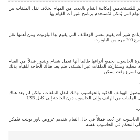
 للمُستخدمين إمكانية القيام بالعديد من المهام بخلاف نقل الملفات بين
هام التي يُمكن لمُستخدم برنامج شير أت القيام بها.
رنامج شير أت يقوم بنفس الوظائف التي يقوم بها البلوتوث ومن أهمها نقل
وتوث.
 الحاسوب بجميع أنواعها طالما أنها تعمل بنظام ويندوز فبدلاً من القيام
ة محلية ومشاركة الملفات عبر الشبكة، فلم يعد هناك الحاجة للقيام بذلك
في اسرع وقت ممكن.
يعتمد الأشخاص بشكل أساسي على كابل USB لتوصيل الهواتف الذكية بالحواسيب وذلك لنقل الملفات، ولكن لم يعد هناك
الملفات من الهاتف وإلى الحاسوب دون الحاجة إلى كابل USB.
ي.
اسوب عن بُعد، فمثلأً في حال القيام بتقديم عروض باور بوينت فيُمكن
إلى التحكم في الحاسوب نفسه.