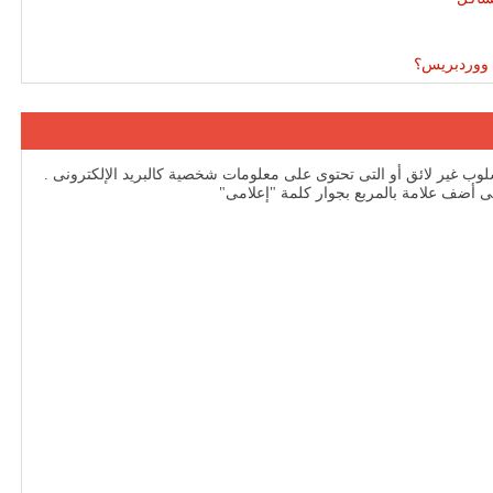
م ووردبريس؟
إسلوب غير لائق أو التى تحتوى على معلومات شخصية كالبريد الإلكترونى .
ى أضف علامة بالمربع بجوار كلمة "إعلامى"