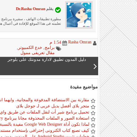
بقلم
Dr.Rasha Omran
تعلمته فى هذا الموقع للإفادة فى أعمال ها
Rasha Omran
1:54 م
برامج
,
خدع الكمبيوتر
,
مقال تعريفى ممول
دليل المدون تطبيق لادارة مدونتك على بلوجر
مواضيع مفيدة
مقارنة بين الاستضافة المدفوعة والمجانية، وايهما 
متجر بلاى أفضل بديل عربى لـ جوجل بلاى
تحميل برنامج شير أت لنقل الملفات عن طريق واي
استعادة الصور و الملفات المحذوفة مجانا ببرنامج EaseUS Recovery
لماذا تكون أداة Google Web Designer مفيدة بالنسبة لك؟
كيف تصنع كتاب الكترونى إحترافى بإستخدام مستن
خطوات تثبيت Android Studio على الويندوز بدون مشاكل