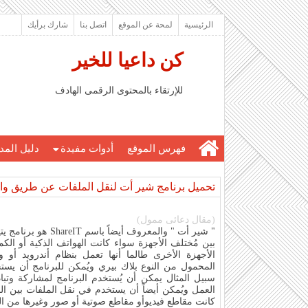
الرئيسية
لمحة عن الموقع
اتصل بنا
شارك برأيك
كن داعيا للخير
للإرتقاء بالمحتوى الرقمى الهادف
فهرس الموقع
أدوات مفيدة
دليل المد
تحميل برنامج شير أت لنقل الملفات عن طريق وا
(مقال دعائى ممول)
" شير أت " والمعروف أيض
بين مُختلف الأجهزة سواء كانت الهواتف الذكية أو الكمب
المحمول من النوع بلاك بيري ويُمكن للبرنامج أن يستخ
سبيل المثال يمكن أن يُستخدم البرنامج لمشاركة وتبا
العمل ويُمكن أيضاً أن يستخدم في نقل الملفات بين ال
كانت مقاطع فيديوأو مقاطع صوتية أو صور وغيرها من ال