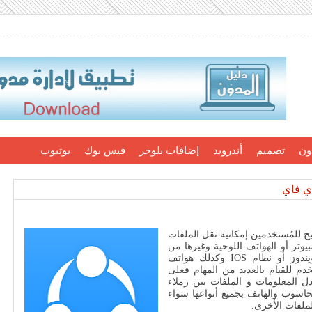
ون
تصميم
أندرويد
إضافات بلوجر
فيس بوك
يوتيوب
ي فاي
اً باسم ShareIT هو برنامج يتيح للمُستخدمين إمكانية نقل الملفات
يوتر أو الهواتف اللوحية وغيرها من
الأجهزة الأخرى طالما أنها تعمل بنظام أندرويد أو ويندوز أو نظام IOS وكذلك هواتف
دم للقيام بالعديد من المهام فعلى
دل المعلومات و الملفات بين زملاء
حاسوب والهاتف بجميع أنواعها سواء
ملفات الأخرى.